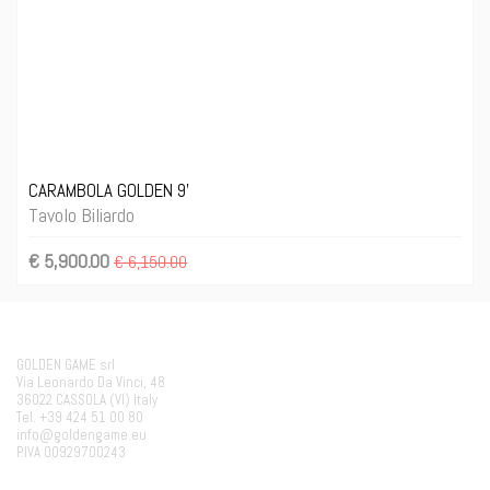
CARAMBOLA GOLDEN 9'
Tavolo Biliardo
€ 5,900.00
€ 6,150.00
GOLDEN GAME srl
Via Leonardo Da Vinci, 48
36022 CASSOLA (VI) Italy
Tel. +39 424 51 00 80
info@goldengame.eu
P.IVA 00929700243